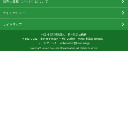
防災士徽章（バッジ）について
サイトポリシー
サイトマップ
特定非営利活動法人 日本防災士機構
〒102-0082 東京都千代田区一番町25番地（全国町村議員会館5階）
メールアドレス：webmaster@bousaisi.jp
Copyright Japan Bousaisi Organization All Rights Reseved.