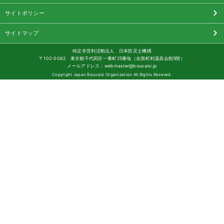
サイトポリシー
サイトマップ
特定非営利活動法人 日本防災士機構
〒102-0082 東京都千代田区一番町25番地（全国町村議員会館5階）
メールアドレス：webmaster@bousaisi.jp
Copyright Japan Bousaisi Organization All Rights Reseved.