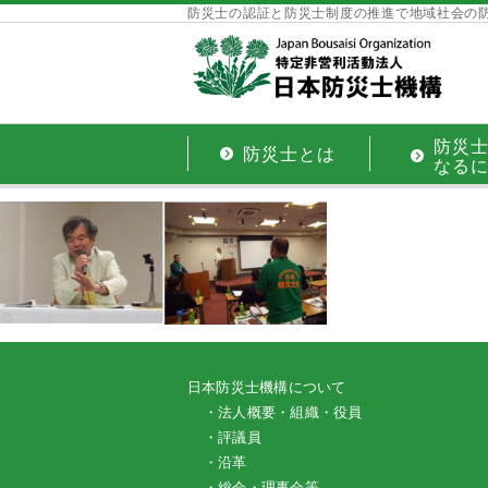
防災士の認証と防災士制度の推進で地域社会の
防災
防災士とは
なる
日本防災士機構について
・法人概要・組織・役員
・評議員
・沿革
・総会・理事会等