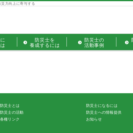
防災力向上に寄与する
士に
防災士を
防災士の
には
養成するには
活動事例
防災士とは
防災士になるには
防災士の活動
防災士への情報提供
各種リンク
お知らせ