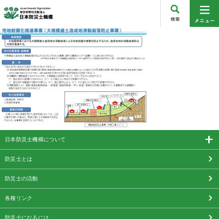
日本防災士機構について
防災士とは
防災士の活動
各種リンク
防災士になるには