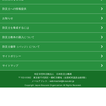
防災士への情報提供
お知らせ
防災士を養成するには
防災士教本の購入について
防災士徽章（バッジ）について
サイトポリシー
サイトマップ
特定非営利活動法人 日本防災士機構
〒102-0082 東京都千代田区一番町25番地（全国町村議員会館5階）
メールアドレス：webmaster@bousaisi.jp
Copyright Japan Bousaisi Organization All Rights Reseved.