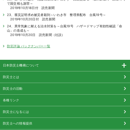
で国交相も謝罪～
2019年10月18日付 読売新聞
23、罹災証明求め被災者殺到～いわき市 整理券配布 台風19号～
2019年10月20日付 読売新聞
24、異常気象に耐える治水対策を～台風19号 ハザードマップ有効性確認「命
山」の造成も～
2019年10月20日 読売新聞（社説）
防災評論 バックナンバー一覧
日本防災士機構について
防災士とは
防災士の活動
各種リンク
防災士になるには
防災士への情報提供