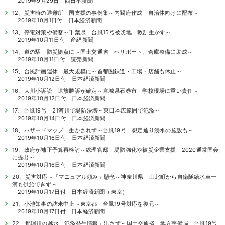
2019年9月29日 西日本新聞
12、災害時の避難所 国支援の事例集～内閣府作成 自治体向けに配布～
2019年10月1日付 日本経済新聞
13、停電対策や備蓄～千葉県 台風15号被災地 教訓生かす～
2019年10月11日付 産経新聞
14、道の駅 防災拠点に～国土交通省 ヘリポート、倉庫整備に助成～
2019年10月11日付 読売新聞
15、台風計画運休 最大規模に～首都圏鉄道・工場・店舗も休止～
2019年10月12日付 日本経済新聞
16、大川小訴訟 遺族勝訴が確定～宮城県石巻市 学校現場に重い責任～
2019年10月12日付 日本経済新聞
17、台風19号 21河川で堤防決壊～東日本広範囲で氾濫～
2019年10月14日付 日本経済新聞
18、ハザードマップ 生かされず～台風19号 想定通り浸水の施設も～
2019年10月16日付 日本経済新聞
19、政府が補正予算再検討～総理官邸 堤防強化や被災企業支援 2020通常国会
に提出～
2019年10月16日付 日本経済新聞
20、災害対応～「マニュアル頼み」懸念～神奈川県 山北町から自衛隊給水車一
滴も供給できず～
2019年10月17日付 日本経済新聞（東京）
21、小池知事の訪米中止～東京都 台風19号対応を復元～
2019年10月17日付 日本経済新聞
22、那珂川の越水「氾濫発生情報」出さず～国土交通省 地方整備局 台風19号