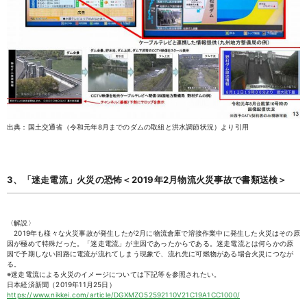
出典：国土交通省（令和元年8月までのダムの取組と洪水調節状況）より引用
3、「迷走電流」火災の恐怖＜2019年2月物流火災事故で書類送検＞
〈解説〉
2019年も様々な火災事故が発生したが2月に物流倉庫で溶接作業中に発生した火災はその原
因が極めて特殊だった。「迷走電流」が主因であったからである。迷走電流とは何らかの原
因で予期しない回路に電流が流れてしまう現象で、流れ先に可燃物がある場合火災につなが
る。
※迷走電流による火災のイメージについては下記等を参照されたい。
日本経済新聞（2019年11月25日）
https://www.nikkei.com/article/DGXMZO52592110V21C19A1CC1000/