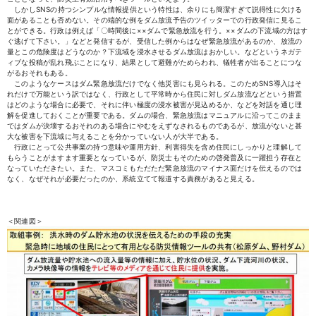
しかしSNSの持つシンプルな情報提供という特性は、余りにも簡潔すぎて説得性に欠ける
面があることも否めない。その端的な例をダム放流予告のツイッターでの行政発信に見るこ
とができる。行政は例えば「〇時間後に××ダムで緊急放流を行う。××ダムの下流域の方はす
ぐ逃げて下さい。」などと発信するが、受信した例からはなぜ緊急放流があるのか、放流の
量とこの危険度はどうなのか？下流域を浸水させるダム放流はおかしい。などというネガテ
ィブな投稿が乱れ飛ぶことになり、結果として避難がためらわれ、犠牲者が出ることにつな
がるおそれもある。
このようなケースはダム緊急放流だけでなく他災害にも見られる。このためSNS導入はそ
れだけで万能という訳ではなく、行政として平常時から住民に対しダム放流などという措置
はどのような場合に必要で、それに伴い極度の浸水被害が見込めるか、などを対話を通じ理
解を促進しておくことが重要である。ダムの場合、緊急放流はマニュアルに沿ってこのまま
ではダムが決壊するおそれのある場合にやむをえずなされるものであるが、放流がないと甚
大な被害を下流域に与えることを分かっていない人が大半である。
行政にとって公共事業の持つ意味や運用方針、利害得失を含め住民にしっかりと理解して
もらうことがますます重要となっているが、防災士もそのための啓発普及に一躍担う存在と
なっていただきたい。また、マスコミもただただ緊急放流のマイナス面だけを伝えるのでは
なく、なぜそれが必要だったのか、系統立てて報道する責務があると見える。
＜関連図＞