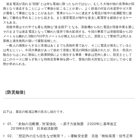
迷走電流が流れる“回路”とは何も電線に限ったものではない。むしろ大地や他の良導体が回
路となり迷走することによって事故が起こることが多い。よく鉄道の付近の水道管やガス管
が腐食して事故になることがあるが、電車からレールに迷走する電流が地中の金属配管に接
触して酸化を早めることから起きる。また落雷電流が地中を迷走し配電管を破損させるケー
スもある。
溶接作業はその中でも最も危険な“迷走因子”となる。溶接機から出た電流が溶接作業を通じ
そのままでは迷走電流となって離れた場所で発火延焼する。今回の事業では溶接現場から20
メートルも離れた5階の700平方メートルが燃え3人が死亡した。原因として警視庁は同人を
業務上過失致死の疑いで書類送検した。
一般人の感覚からすると溶接はあくまでも高熱作業であり、そこに電流が発生していると
は考えにくい。今回大事故があって改めて溶接と電流の関係が認識されたが、防火・防災の
観点からはこれに類似した因果関係により発生する事業・事故は意外に多い。防災士として
はこのケースに限らず色々な特殊災害事例を調べて、普段の防火対策などに活かしてゆく姿
勢が求められる。
［防災短信］
以下は、最近の報道記事の見出し紹介です。
01、「未知の活断層」対策強化 ～原子力規制委 2020年に基準改正
2019年9月1日 日本経済新聞
02、「想定内の立ち往生なぜ衝突？」～運輸安全委 京急「検知装置・信号正常