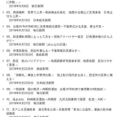
に作動」～
2019年9月8日 朝日新聞
03、再保険料 世界で上昇～再保険会社各社 地震や台風など災害多発 日本は
12％上昇～
2019年9月13日 日本経済新聞
04、台風15号41市町村に災害救助法適用～千葉県広がる支援、募る不安～
2019年9月13日 毎日新聞
05、鉄道運転再開にもっと工夫を～技術アドバイザー提言 計画運休後の立ち上
がり～
2019年9月13日 毎日新聞（みんなの広場）
06、停電長期化 想定外重なる～千葉県復旧見通せず～
2019年9月13日付 産経新聞
07、防災 色のバリアフリー ～地震調査研究推進本部 地震地図 見分けやす
く変更～
2019年9月22日付 産経新聞
08、「洞爺丸」事故と伊勢湾台風～ 池上彰の現代史を歩く、想定外の災害に備
えを～
2019年9月23日付 日本経済新聞
09、一部損壊 国が救済～内閣府通知 台風15号特例で修理費の9割負担～
2019年9月25日付 毎日新聞
10、油まみれ 特例救済通知～内閣府 九州北部豪雨で措置 佐賀・大町～
2019年9月27日 毎日新聞
11、京アニ火災犠牲者 身元実名公表～京都府警「実名に公益性」遺族の意向確
認徹底