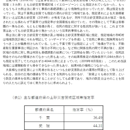
台風19号（2019.10）では直撃を受けた千葉県の土砂災害現場で4人が死亡した。いずれの
現場（３カ所）とも土砂災害警戒区域（イエローゾーン）にも指定されていなかった。もっ
ともうち２カ所は法に基づく事前の基礎調査により危険性は分かっていたが、県は指定を怠
っていた。実は千葉県は全国でも指定の遅れが目立つ地域である。指定遅れによる大規模被
害といえば広島土砂災害（2014年）が有名であるが、同年11月土砂災害防止法が改正・強化
されたにも係わらず千葉県では指定率が全国最低を続けていた。その理由として千葉は首都
圏の一角を占め、もともと地価が高く、住民の指定に対する抵抗性が強いうえ、これまで水
害はあっても土砂災害は余り無かったという沿革的事情もあった。
県は法に基づき土砂災害で危険が及ぶ地域を土砂災害警戒区域に指定、指定地域の市町村
は地域防災計画にそれを明記して（ハザードマップを作成）して住民に事前に危険周知を行
うべきことが義務付けられている。しかし千葉で県では指定によって「地価が下がる」不動
産取引重要事項に明記され「取引が不利になる」など特に関係住民の間で不満が強く、反対
区域の住民に対し県は何回も基礎調査の結果について説明会を開いていたというが、住民説
明会そのものが開催されてなかった所もあった。その結果県推定の危険個所11,084カ所のう
ち指定を完了してたのはわずか4044カ所に止まっていた（2019年8月現在）。 このため当該
地域には避難勧告すら発令できなかった所もあり、結果4名の犠牲につながった。
大規模な土砂災害により死者が出るといつも土砂災害防止法の運用が問題として取り上げ
られる。自分の土地の価値を守ろうとする気持ちも分かるが、「財産よりも命が大切」とい
う防災の基本を住民に徹底することがどうしても必要であり、地方の防災士はそのことを回
りの人たちに訴えてゆく努力がさらに求められよう。