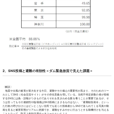
2、SNS投稿と避難の有効性＜ダム緊急放流で見えた課題＞
〈解説〉
地震や台風の被害が甚大化する今日、避難やその備えの重要性が高まり、そのためのツー
ルとしてSNS（社会交流サイト）がその存在意義を増している。当然不特定多数の者が投稿
するSNSには偽・誤報がつきものでありそれを見きわめる眼を養うことが重要であるが、そ
うは言ってもその連鎖性や臨場感はSNS投稿にまさるものはない。「避難勧告発令」といっ
た行政の呼びかけにはピンとこない住民でも近くの投稿者からSNSで送られてくる写真や動
画を見ると被害実態がリアルに把握でき、避難をすみやかに行おうとする動機付けを与える
こととなって、防災上有効活用すべきツールといえよう。