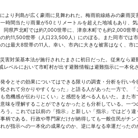
滞により列島が広く豪雨に見舞われた。梅雨前線絡みの豪雨災
一時間当たり雨量が50ミリメートルを超えた地域もあり、
同県芦北町では約7,000世帯に、津奈木町でも約2,000
約11,500世帯（人口23,500人）にのぼる。また同市で
のは最大8世帯の11人。幸い、市内に大きな被害はなく、市
正災害対策基本法が施行されたまさに初日だった。従来なら避
戒レベルにおいて市町村が出す避難情報は避難指示に一本化さ
発令とその効果についてはできる限りの調査・分析を行い今
本化されて分かりやすくなった」と語る人があった一方で、「
ても危機感が伝わりにくい」と感想を述べる人もいた。また市
の意味を理解することができなかったとも分析している。一つ
あろう。これでは以前の「指示」と新しい「指示」ではどう違
る事柄である。行政や専門家だけが納得しても一般住民がチン
それが指示への一本化の成果なのか、逆に単なる幸運だったの