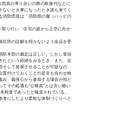
防団員の寄り合いの際の飲食代などに
さないと火事になったとき誰も来てく
る消防団員は「消防団の服（ハッピの
を取り行い、住宅の庭から上空に向か
域住民の誤解を招かないよう金品を受
消防本部の裁定は正しい。しかし冒頭
きたという経緯をみるとき、また、近
続そして発展させることが可能なの
位置付けておくことの是非も合わせ検
鑑み、義侠心から参加する場合が殆ど
てその処遇も“公務員”とは言い難い
2本程度であったと報道されている。
参考にしたより柔軟な体制づくりへと