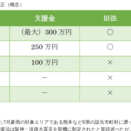
改正（概念）
た7月豪雨の対象エリアである熊本など6県の該当市町村に遡
支援法は阪神・淡路大震災を契機に制定されたと冒頭述べたが