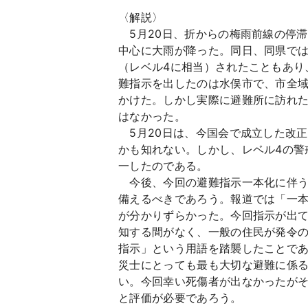
〈解説〉
5月20日、折からの梅雨前線の停
中心に大雨が降った。同日、同県では
（レベル4に相当）されたこともあり、
難指示を出したのは水俣市で、市全域の
かけた。しかし実際に避難所に訪れた
はなかった。
5月20日は、今国会で成立した改
かも知れない。しかし、レベル4の警
一したのである。
今後、今回の避難指示一本化に伴う
備えるべきであろう。報道では「一
が分かりずらかった。今回指示が出
知する間がなく、一般の住民が発令
指示」という用語を踏襲したことで
災士にとっても最も大切な避難に係
い。今回幸い死傷者が出なかったが
と評価が必要であろう。