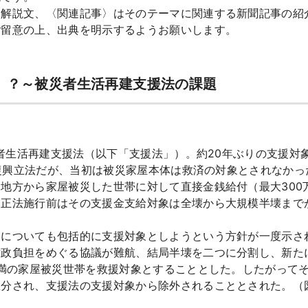
る解説文、〈関連記事〉はそのテーマに関連する新聞記事の紹
ご留意の上、出典を明示するようお願いします。
」？～被災者生活再建支援法の課題
災者生活再建支援法（以下「支援法」）。約20年ぶりの支援対
この復興立法だが、当初は被災家屋本体は救済の対象とされなか
地方から家屋被災した世帯に対して直接金銭給付（最大300
改正法施行前はその支援金支給対象は全壊から大規模半壊まで
についても包括的に支援対象としようという方針が一度示さ
財政負担をめぐる協議が難航、結局半壊を二つに分割し、新た
未満の家屋被災世帯を救援対象とすることとした。したがってそ
区分され、支援法の支援対象から除外されることとされた。（