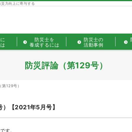
防災力向上に寄与する
士に
防災士を
防災士の
には
養成するには
活動事例
防災評論（第129号）
第129号）
）【2021年5月号】
説です。