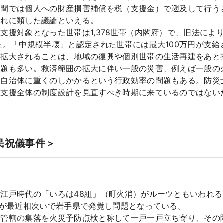
の間では個人への財産損害補償を税（支援金）で遡及して行う
それに類した議論といえる。
対象となった世帯は1,378世帯（内閣府）で、旧法により「
た。「中規模半壊」と認定された世帯には最大100万円が支給
拡大されることは、地域の復興や個別世帯の生活再建をあと
課題も多い。救済範囲の拡大に伴い一般の災害、例えば一般の
が自治体に重くのしかかるという行政効率の問題もある。防災
興支援全体の制度設計を見直すべき時期に来ているのではない
民祝儀事件＞
江戸時代の「いろは48組」（町火消）がルーツともいわれる
件が最近相次いで岩手県で発覚し問題となっている。
管轄の集落を火災予防点検と称して一戸一戸立ち寄り、その