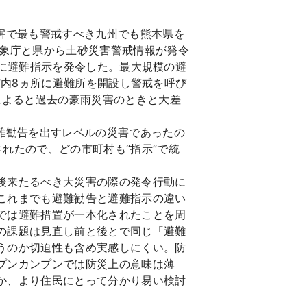
害で最も警戒すべき九州でも熊本県を
気象庁と県から土砂災害警戒情報が発令
世帯に避難指示を発令した。最大規模の避
は市内8ヵ所に避難所を開設し警戒を呼び
によると過去の豪雨災害のときと大差
難勧告を出すレベルの災害であったの
れたので、どの市町村も“指示”で統
後来たるべき大災害の際の発令行動に
これまでも避難勧告と避難指示の違い
では避難措置が一本化されたことを周
の課題は見直し前と後とで同じ「避難
うのか切迫性も含め実感しにくい。防
プンカンプンでは防災上の意味は薄
か、より住民にとって分かり易い検討