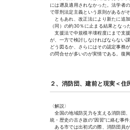
には遡及適用されなかった。法学者
で罪刑法定主義という原則があるが
ともあれ、改正法により新たに追加支援
（同）の約30％に止まる結果となっ
支援法で中規模半壊程度にまで支援
が、一方で検討しなければならない
どう図るか、さらにはその認定事務
の問合せが多いのが実情である。復
２、消防団、建前と現実＜住
〈解説〉
全国の地域防災力を支える消防団、
統・歴史の古さ故の“因習”に絡む事
ある市では出初式の際、消防団員が