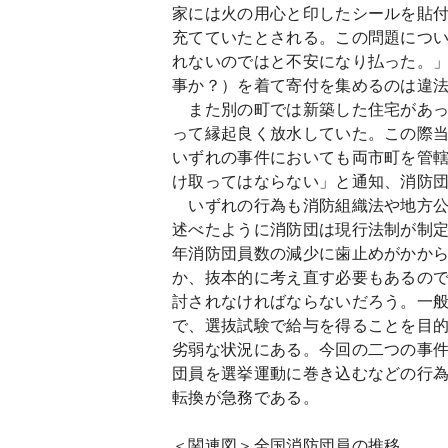
家には火の用心と印したシールを貼付
充てていたとされる。この問題につ
れないのではと不安になり払った。
事か？）を着て寄付を集めるのは違
また別の町では新築した住宅があっ
って縁起良く放水していた。この際
いずれの事件においても両市町を管
け取ってはならない」と通知、消防
いずれの行為も消防組織法や地方公
述べたように消防団は現行法制が制
年消防団員数の減少に歯止めがかか
か、抜本的に考え直す必要もあるの
討されなければならないだろう。一
で、選抜試験で給与を得ることを目的
劣弱な状況にある。今回の二つの事件
団員を選挙運動に巻き込むなどの行
転換が急務である。
＜関連図＞全国消防団員の推移