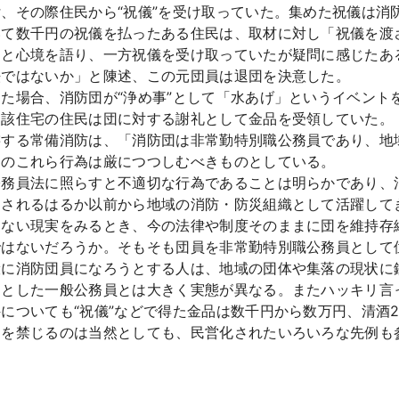
、その際住民から“祝儀”を受け取っていた。集めた祝儀は消
いて数千円の祝儀を払ったある住民は、取材に対し「祝儀を渡
」と心境を語り、一方祝儀を受け取っていたが疑問に感じたあ
法ではないか」と陳述、この元団員は退団を決意した。
た場合、消防団が“浄め事”として「水あげ」というイベント
当該住宅の住民は団に対する謝礼として金品を受領していた。
轄する常備消防は、「消防団は非常勤特別職公務員であり、地
団のこれら行為は厳につつしむべきものとしている。
務員法に照らすと不適切な行為であることは明らかであり、
定されるはるか以前から地域の消防・防災組織として活躍して
らない現実をみるとき、今の法律や制度そのままに団を維持存
ではないだろうか。そもそも団員を非常勤特別職公務員として
般に消防団員になろうとする人は、地域の団体や集落の現状に
とした一般公務員とは大きく実態が異なる。またハッキリ言っ
についても“祝儀”などで得た金品は数千円から数万円、清酒
為を禁じるのは当然としても、民営化されたいろいろな先例も