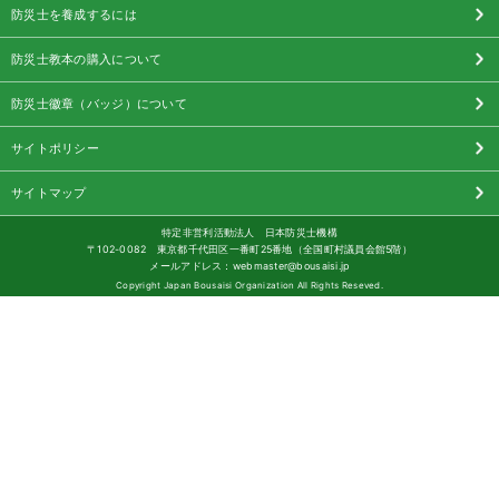
防災士を養成するには
防災士教本の購入について
防災士徽章（バッジ）について
サイトポリシー
サイトマップ
特定非営利活動法人 日本防災士機構
〒102-0082 東京都千代田区一番町25番地（全国町村議員会館5階）
メールアドレス：webmaster@bousaisi.jp
Copyright Japan Bousaisi Organization All Rights Reseved.