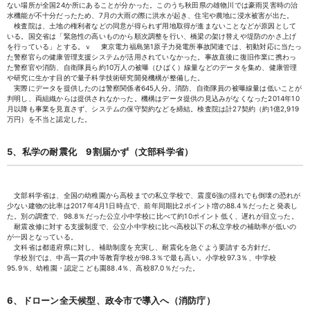
ない場所が全国24か所にあることが分かった。このうち秋田県の雄物川では豪雨災害時の治
水機能が不十分だったため、7月の大雨の際に洪水が起き、住宅や農地に浸水被害が出た。
検査院は、土地の権利者などの同意が得られず用地取得が進まないことなどが原因として
いる。国交省は「緊急性の高いものから順次調整を行い、橋梁の架け替えや堤防のかさ上げ
を行っている」とする。ｖ 東京電力福島第1原子力発電所事故関連では、初動対応に当たっ
た警察官らの健康管理支援システムが活用されていなかった。事故直後に復旧作業に携わっ
た警察官や消防、自衛隊員ら約10万人の被曝（ひばく）線量などのデータを集め、健康管理
や研究に生かす目的で量子科学技術研究開発機構が整備した。
実際にデータを提供したのは警察関係者645人分。消防、自衛隊員の被曝線量は低いことが
判明し、両組織からは提供されなかった。機構はデータ提供の見込みがなくなった2014年10
月以降も事業を見直さず、システムの保守契約などを締結。検査院は計27契約（約1億2,919
万円）を不当と認定した。
5、私学の耐震化 9割届かず（文部科学省）
文部科学省は、全国の幼稚園から高校までの私立学校で、震度6強の揺れでも倒壊の恐れが
少ない建物の比率は2017年4月1日時点で、前年同期比2ポイント増の88.4％だったと発表し
た。別の調査で、98.8％だった公立小中学校に比べて約10ポイント低く、遅れが目立った。
耐震改修に対する支援制度で、公立小中学校に比べ高校以下の私立学校の補助率が低いの
が一因となっている。
文科省は都道府県に対し、補助制度を充実し、耐震化を急ぐよう要請する方針だ。
学校別では、中高一貫の中等教育学校が98.3％で最も高い。小学校97.3％、中学校
95.9％、幼稚園・認定こども園88.4％、高校87.0％だった。
6、ドローン全天候型、政令市で導入へ（消防庁）