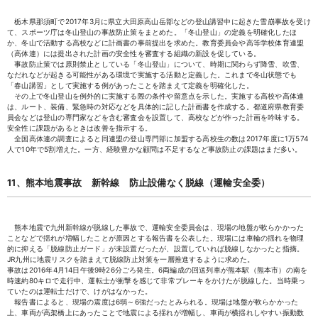
栃木県那須町で2017年3月に県立大田原高山岳部などの登山講習中に起きた雪崩事故を受け
て、スポーツ庁は冬山登山の事故防止策をまとめた。「冬山登山」の定義を明確化したほ
か、冬山で活動する高校などに計画書の事前提出を求めた。教育委員会や高等学校体育連盟
（高体連）には提出された計画の安全性を審査する組織の新設を促している。
事故防止策では原則禁止としている「冬山登山」について、時期に関わらず降雪、吹雪、
なだれなどが起きる可能性がある環境で実施する活動と定義した。これまで冬山状態でも
「春山講習」として実施する例があったことを踏まえて定義を明確化した。
その上で冬山登山を例外的に実施する際の条件や留意点を示した。実施する高校や高体連
は、ルート、装備、緊急時の対応などを具体的に記した計画書を作成する。都道府県教育委
員会などは登山の専門家などを含む審査会を設置して、高校などが作った計画を吟味する。
安全性に課題があるときは改善を指示する。
全国高体連の調査によると同連盟の登山専門部に加盟する高校生の数は2017年度に1万574
人で10年で5割増えた。一方、経験豊かな顧問は不足するなど事故防止の課題はまだ多い。
11、熊本地震事故 新幹線 防止設備なく脱線（運輸安全委）
熊本地震で九州新幹線が脱線した事故で、運輸安全委員会は、現場の地盤が軟らかかった
ことなどで揺れが増幅したことが原因とする報告書を公表した。現場には車輪の揺れを物理
的に抑える「脱線防止ガード」が未設置だったが、設置していれば脱線しなかったと指摘。
JR九州に地震リスクを踏まえて脱線防止対策を一層推進するように求めた。
事故は2016年4月14日午後9時26分ごろ発生。6両編成の回送列車が熊本駅（熊本市）の南を
時速約80キロで走行中、運転士が衝撃を感じて非常ブレーキをかけたが脱線した。当時乗っ
ていたのは運転士だけで、けがはなかった。
報告書によると、現場の震度は6弱～6強だったとみられる。現場は地盤が軟らかかった
上、車両が高架橋上にあったことで地震による揺れが増幅し、車両が横揺れしやすい振動数