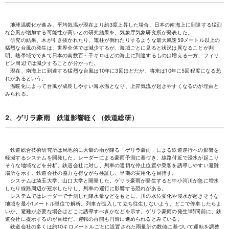
地球温暖化が進み、平均気温が現在より約3度上昇した場合、日本の南海上に到達する猛烈
な台風が増加する可能性が高いとの研究結果を、気象庁気象研究所が発表した。
研究の結果、木が引き抜かれたり、電柱が倒れたりするような最大風速59メートル以上の
猛烈な台風の発生は、世界全体では減少するが、海域ごとに見ると状況は異なることが判
明。熱帯域でできて日本の南数百～千キロほどの海上に到達するものは増える一方、フィリ
ピン周辺では減少することが分かった。
現在、南海上に到達する猛烈な台風は10年に3回ほどだが、将来は10年に5回程度になる恐
れがあるという。
温暖化によって台風が成長しやすい海水温となり、上昇気流が起きやすくなるのが理由と
みられる。
2、ゲリラ豪雨 鉄道影響軽く（鉄道総研）
鉄道総合技術研究所は局地的に大量の雨が降る「ゲリラ豪雨」による鉄道運行への影響を
軽減するシステムを開発した。レーダーによる豪雨予測に基づき、線路付近で浸水が起こり
そうな地域などを分析。鉄道会社に対し、列車の適切な停止位置や乗客を誘導しやすい避難
場所を示す。鉄道会社の協力を得ながら検証し、早期の実用化を目指す。
システムは埼玉大学、山口大学と開発した。ゲリラ豪雨が発生すると中小河川が急に増水
したり線路周辺が冠水したりし、列車の運行に影響する恐れがある。
システムではレーダーで予測した降水量などをもとに、川の水位変化や浸水が起きそうな
地域を最小1メートル単位で解析。列車が進入して立ち往生しないよう、どこで停車したらよ
いか、避難が必要な場合はどこに誘導すべきかなどを示す。ゲリラ豪雨の発生1時間前に、鉄
道会社に提示するのが目標だ。運転の再開も円滑に進められるとみている。
鉄道会社の多くは約10キロメートルごとに設置された雨量計の数値に基づいて運転を調整