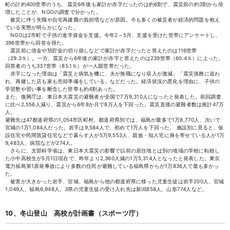
町の計約400世帯のうち、震災6年後も家計が赤字だったのは約6割で、震災前の約3割から倍
増したことが、NGOの調査で分かった。
被災に伴う失職や自宅再建費の負担増などが原因。今も多くの被災者が経済的問題を抱え
ている実態が明らかになった。
NGOは2市町で子供の進学資金を支援。今年2～5月、支援を受けた世帯にアンケートし、
396世帯から回答を得た。
震災前に借金や預貯金の切り崩しなどで家計が赤字だったと答えたのは116世帯
（29.3％）。一方、震災から6年後の家計が赤字と答えたのは239世帯（60.4％）に上った。
回答者のうち337世帯（85.1％）が一人親世帯だった。
赤字になった理由は「震災と病気を機に、夫が無職になり収入が激減」「震災債務に追わ
れ、再建した店も家も売却準備をしている」などだった。経済状況の悪化を理由に、子供の
学習塾や習い事を断念した世帯も約4割あった。
また、復興庁は、東日本大震災の避難者が全国で7万9,310人になったと発表した。前回調査
に比べ2,556人減り、震災から6年8か月で8万人を下回った。震災直後の避難者数は推計47万
人。
避難先は47都道府県の1,054市区町村。都道府県別では、福島が最多で1万8,770人、次いで
宮城の1万1,084人だった。岩手は9,584人で、初めて1万人を下回った。 施設別に見ると、仮
設住宅や民間賃貸住宅などで暮らす人が5万9,553人、親族・知人宅に身を寄せている人が1万
9,483人、病院などが274人。
さらに、文部科学省は、東日本大震災の影響で以前の居住地とは別の地域の学校に転校し
た小中高校生が5月1日現在で、昨年より2,360人減の1万5,314人となったと発表した。東京
電力福島第1原発事故により多数の住民が避難している福島県からが1万836人で最も多かっ
た。
被害が大きかった岩手、宮城、福島から他の都道府県に移った児童生徒は岩手200人、宮城
1,049人、福島6,948人。3県の児童生徒の受け入れ先は新潟858人、山形774人など。
10、冬山登山 高校が計画書（スポーツ庁）