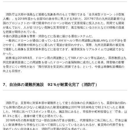
消防庁は大雨や強風など過酷な気象条件のもとで飛行できる「全天候型ドローン（小型無
人機）」を2018年度から全国10の政令市に導入する方針だ。2017年7月の九州北部豪雨では
国のプロジェクトの一環で開発中のドローンが初めて災害現場に投入された。民間でも開発
が進んでおり、人が近づけない危険な災害現場で、孤立地域にいるけが人などの情報の迅速
な把握が期待されている。
今後の課題は画像を警察・消防などに迅速に届ける通信システムだ。
一般的にドローンが通信に使っている2.4ギガヘルツ帯の周波数は無線LANなどの干渉を受
けやすく、構造物や樹木などに遮られて電波が途切れやすい。実際、九州北部豪雨の被災地
で撮影した画像を災害対策本部などに送信できず、被害状況をリアルタイムでは確認できな
かった。
総務省は2016年8月、ドローン用の周波数として169メガヘルツ帯を認めた。田所教授は九
州北部豪雨直後にこの周波数を使ったドローンの遠隔制御に成功したと発表。障害物の影響
を受けにくい特性があり「飛行状況を安定的に把握できる」という。今後は画像転送機能の
向上も目指す。
7、自治体の避難所施設 92％が耐震化完了（消防庁）
消防庁は、災害時に対策本部や避難所として使う自治体の公共施設のうち、震度6強の揺れ
でも倒壊の恐れが少ないと確認された耐震化建物は2017年3月末時点で92.2％だったと発表
した。1年前に比べて1.3ポイント増えた。施設別にみると、市役所や町村役場など「庁舎」は
81.3％と低く、改修や建て替えが遅れている。
2016年4月の熊本地震では一部自治体の庁舎が損壊し、代替場所が二転三転した。庁舎は厳
しい財政事情から学校などに比べて後回しになっているとみられるが、被災時の代替庁舎を
決めていない自治体もあり、消防庁は早期の対応を求めている。