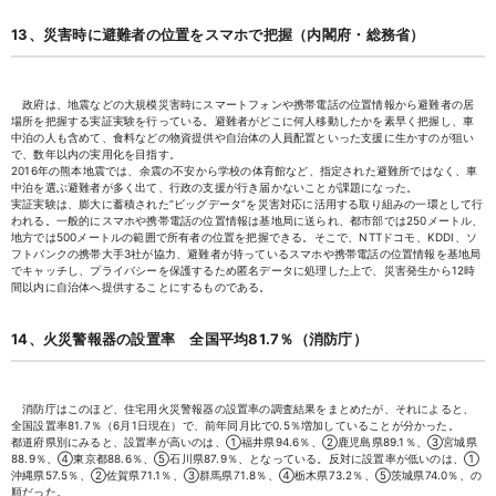
13、災害時に避難者の位置をスマホで把握（内閣府・総務省）
政府は、地震などの大規模災害時にスマートフォンや携帯電話の位置情報から避難者の居
場所を把握する実証実験を行っている。避難者がどこに何人移動したかを素早く把握し、車
中泊の人も含めて、食料などの物資提供や自治体の人員配置といった支援に生かすのが狙い
で、数年以内の実用化を目指す。
2016年の熊本地震では、余震の不安から学校の体育館など、指定された避難所ではなく、車
中泊を選ぶ避難者が多く出て、行政の支援が行き届かないことが課題になった。
実証実験は、膨大に蓄積された“ビッグデータ”を災害対応に活用する取り組みの一環として行
われる。一般的にスマホや携帯電話の位置情報は基地局に送られ、都市部では250メートル、
地方では500メートルの範囲で所有者の位置を把握できる。そこで、NTTドコモ、KDDI、ソ
フトバンクの携帯大手3社が協力、避難者が持っているスマホや携帯電話の位置情報を基地局
でキャッチし、プライバシーを保護するため匿名データに処理した上で、災害発生から12時
間以内に自治体へ提供することにするものである。
14、火災警報器の設置率 全国平均81.7％（消防庁）
消防庁はこのほど、住宅用火災警報器の設置率の調査結果をまとめたが、それによると、
全国設置率81.7％（6月1日現在）で、前年同月比で0.5％増加していることが分かった。
都道府県別にみると、設置率が高いのは、①福井県94.6％、②鹿児島県89.1％、③宮城県
88.9％、④東京都88.6％、⑤石川県87.9％、となっている。反対に設置率が低いのは、①
沖縄県57.5％、②佐賀県71.1％、③群馬県71.8％、④栃木県73.2％、⑤茨城県74.0％、の
順だった。