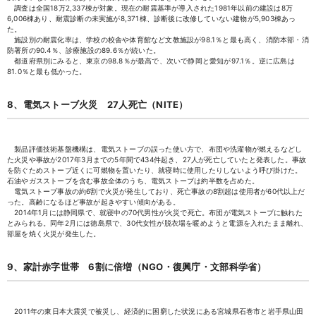
調査は全国18万2,337棟が対象。現在の耐震基準が導入された1981年以前の建設は8万
6,006棟あり、耐震診断の未実施が8,371棟、診断後に改修していない建物が5,903棟あっ
た。
施設別の耐震化率は、学校の校舎や体育館など文教施設が98.1％と最も高く、消防本部・消
防署所の90.4％、診療施設の89.6％が続いた。
都道府県別にみると、東京の98.8％が最高で、次いで静岡と愛知が97.1％。逆に広島は
81.0％と最も低かった。
8、電気ストーブ火災 27人死亡（NITE）
製品評価技術基盤機構は、電気ストーブの誤った使い方で、布団や洗濯物が燃えるなどし
た火災や事故が2017年3月までの5年間で434件起き、27人が死亡していたと発表した。事故
を防ぐためストーブ近くに可燃物を置いたり、就寝時に使用したりしないよう呼び掛けた。
石油やガスストーブを含む事故全体のうち、電気ストーブは約半数を占めた。
電気ストーブ事故の約6割で火災が発生しており、死亡事故の8割超は使用者が60代以上だ
った。高齢になるほど事故が起きやすい傾向がある。
2014年1月には静岡県で、就寝中の70代男性が火災で死亡。布団が電気ストーブに触れた
とみられる。同年2月には徳島県で、30代女性が脱衣場を暖めようと電源を入れたまま離れ、
部屋を焼く火災が発生した。
9、家計赤字世帯 6割に倍増（NGO・復興庁・文部科学省）
2011年の東日本大震災で被災し、経済的に困窮した状況にある宮城県石巻市と岩手県山田