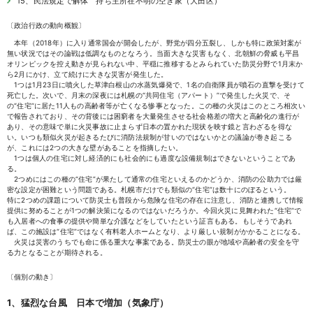
15、民法規定で解体 持ち主所在不明の空き家（大田区）
〔政治行政の動向概観〕
本年（2018年）に入り通常国会が開会したが、野党が四分五裂し、しかも特に政策対案が
無い状況ではその論戦は低調なものとなろう。当面大きな災害もなく、北朝鮮の脅威も平昌
オリンピックを控え動きが見られない中、平穏に推移するとみられていた防災分野で1月末か
ら2月にかけ、立て続けに大きな災害が発生した。
1つは1月23日に噴火した草津白根山の水蒸気爆発で、1名の自衛隊員が噴石の直撃を受けて
死亡した。次いで、月末の深夜には札幌の“共同住宅（アパート）”で発生した火災で、そ
の“住宅”に居た11人もの高齢者等が亡くなる惨事となった。この種の火災はこのところ相次い
で報告されており、その背後には困窮者を大量発生させる社会格差の増大と高齢化の進行が
あり、その意味で単に火災事故に止まらず日本の置かれた現状を映す鏡と言わざるを得な
い。いつも類似火災が起きるたびに消防法規制が甘いのではないかとの議論が巻き起こる
が、これには2つの大きな壁があることを指摘したい。
1つは個人の住宅に対し経済的にも社会的にも過度な設備規制はできないということであ
る。
2つめにはこの種の“住宅”が果たして通常の住宅といえるのかどうか、消防の公助力では厳
密な設定が困難という問題である。札幌市だけでも類似の“住宅”は数十にのぼるという。
特に2つめの課題について防災士も普段から危険な住宅の存在に注意し、消防と連携して情報
提供に努めることが1つの解決策になるのではないだろうか。今回火災に見舞われた“住宅”で
も入居者への食事の提供や簡単な介護などをしていたという証言もある。もしそうであれ
ば、この施設は“住宅”ではなく有料老人ホームとなり、より厳しい規制がかかることになる。
火災は災害のうちでも命に係る重大な事案である。防災士の眼が地域や高齢者の安全を守
る力となることが期待される。
〔個別の動き〕
1、猛烈な台風 日本で増加（気象庁）