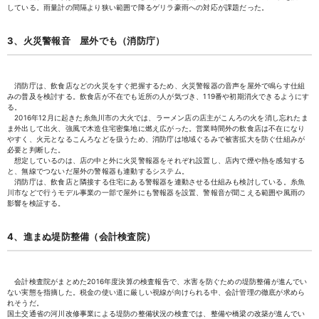
している。雨量計の間隔より狭い範囲で降るゲリラ豪雨への対応が課題だった。
3、火災警報音 屋外でも（消防庁）
消防庁は、飲食店などの火災をすぐ把握するため、火災警報器の音声を屋外で鳴らす仕組
みの普及を検討する。飲食店が不在でも近所の人が気づき、119番や初期消火できるようにす
る。
2016年12月に起きた糸魚川市の大火では、ラーメン店の店主がこんろの火を消し忘れたま
ま外出して出火、強風で木造住宅密集地に燃え広がった。営業時間外の飲食店は不在になり
やすく、火元となるこんろなどを扱うため、消防庁は地域ぐるみで被害拡大を防ぐ仕組みが
必要と判断した。
想定しているのは、店の中と外に火災警報器をそれぞれ設置し、店内で煙や熱を感知する
と、無線でつないだ屋外の警報器も連動するシステム。
消防庁は、飲食店と隣接する住宅にある警報器を連動させる仕組みも検討している。糸魚
川市などで行うモデル事業の一部で屋外にも警報器を設置、警報音が聞こえる範囲や風雨の
影響を検証する。
4、進まぬ堤防整備（会計検査院）
会計検査院がまとめた2016年度決算の検査報告で、水害を防ぐための堤防整備が進んでい
ない実態を指摘した。税金の使い道に厳しい視線が向けられる中、会計管理の徹底が求めら
れそうだ。
国土交通省の河川改修事業による堤防の整備状況の検査では、整備や橋梁の改築が進んでい