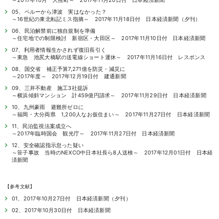
～2017年10月 大熊町～ 2017年11月20日付 日本経済新聞
05、ペルーから津波 実はなかった？
～16世紀の東北転記ミス指摘～ 2017年11月18日付 日本経済新聞（夕刊）
06、民泊解禁前に独自規制を準備
～住宅地での制限検討 新宿区・大田区～ 2017年11月10日付 日本経済新聞
07、利用者情報生かされず復旧長引く
～東急 池尻大橋駅の送電線ショート運休～ 2017年11月16日付 レスポンス
08、国交省 補正予算7,271億を防災・減災に
～2017年度～ 2017年12月19日付 建通新聞
09、三井不動産 施工3社提訴
～横浜傾斜マンション 計459億円請求～ 2017年11月29日付 日本経済新聞
10、九州豪雨 避難所ゼロに
～福岡・大分両県 1,200人なお仮住まい～ 2017年11月27日付 日本経済新聞
11、民泊監視法案成立へ
～2017年臨時国会 観光庁～ 2017年11月27日付 日本経済新聞
12、安全確認指示怠った疑い
～笹子事故 当時のNEXCO中日本社長ら8人送検～ 2017年12月01日付 日本経
済新聞
【参考文献】
01、2017年10月27日付 日本経済新聞（夕刊）
02、2017年10月30日付 日本経済新聞