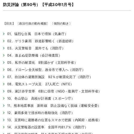
防災評論（第90号）【平成30年1月号】
【目次】 〔政治行政の動向概観〕 〔個別の動き〕
01、猛烈な台風 日本で増加（気象庁）
02、ゲリラ豪雨 鉄道影響軽く（鉄道総研）
03、火災警報音 屋外でも（消防庁）
04、進まぬ堤防整備（会計検査院）
05、私学の耐震化 9割届かず（文部科学省）
06、ドローン全天候型、政令市で導入へ（消防庁）
07、自治体の避難所施設 92％が耐震化完了（消防庁）
08、電気ストーブ火災 27人死亡（NITE）
09、家計赤字世帯 6割に倍増（NGO・復興庁・文部科学省）
10、冬山登山 高校が計画書（スポーツ庁）
11、熊本地震事故 新幹線 防止設備なく脱線（運輸安全委）
12、豪雨多発で浸水時の救助強化（消防庁）
13、災害時に避難者の位置をスマホで把握（内閣府・総務省）
14、火災警報器の設置率 全国平均81.7％（消防庁）