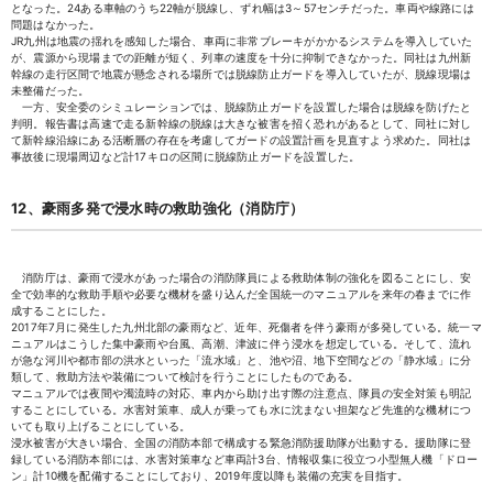
となった。24ある車軸のうち22軸が脱線し、ずれ幅は3～57センチだった。車両や線路には
問題はなかった。
JR九州は地震の揺れを感知した場合、車両に非常ブレーキがかかるシステムを導入していた
が、震源から現場までの距離が短く、列車の速度を十分に抑制できなかった。同社は九州新
幹線の走行区間で地震が懸念される場所では脱線防止ガードを導入していたが、脱線現場は
未整備だった。
一方、安全委のシミュレーションでは、脱線防止ガードを設置した場合は脱線を防げたと
判明。報告書は高速で走る新幹線の脱線は大きな被害を招く恐れがあるとして、同社に対し
て新幹線沿線にある活断層の存在を考慮してガードの設置計画を見直すよう求めた。同社は
事故後に現場周辺など計17キロの区間に脱線防止ガードを設置した。
12、豪雨多発で浸水時の救助強化（消防庁）
消防庁は、豪雨で浸水があった場合の消防隊員による救助体制の強化を図ることにし、安
全で効率的な救助手順や必要な機材を盛り込んだ全国統一のマニュアルを来年の春までに作
成することにした。
2017年7月に発生した九州北部の豪雨など、近年、死傷者を伴う豪雨が多発している。統一マ
ニュアルはこうした集中豪雨や台風、高潮、津波に伴う浸水を想定している。そして、流れ
が急な河川や都市部の洪水といった「流水域」と、池や沼、地下空間などの「静水域」に分
類して、救助方法や装備について検討を行うことにしたものである。
マニュアルでは夜間や濁流時の対応、車内から助け出す際の注意点、隊員の安全対策も明記
することにしている。水害対策車、成人が乗っても水に沈まない担架など先進的な機材につ
いても取り上げることにしている。
浸水被害が大きい場合、全国の消防本部で構成する緊急消防援助隊が出動する。援助隊に登
録している消防本部には、水害対策車など車両計3台、情報収集に役立つ小型無人機「ドロー
ン」計10機を配備することにしており、2019年度以降も装備の充実を目指す。