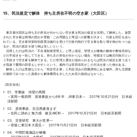
15、民法規定で解体 持ち主所在不明の空き家（大田区）
東京都大田区は持ち主の所在が分からない空き家を民法の規定を活用して解体した。放置
された空き家は倒壊の恐れや景観・ごみ問題など周辺への影響が大きく、行政も対応を迫ら
れている。空き家対策特別措置法施行を受けて行政代執行で空き家を取り壊す例が出つつあ
るが、民法の規定を使う例は珍しいという。
活用したのは民法の「不在者財産管理人」と呼ぶ規定。管理人が建物の解体や敷地売却な
どの手続きを一括してできる。持ち主の所在が分からない場合、特措法では略式代執行とい
う手続きで空き家を解体できる。ただ管理人選任が認められるならば民法の規定を使うほう
が迅速で費用の回収もしやすいという。都内では世田谷区がこの方法を使った例がある。
解体したのは景観などから「特定空き家」と判定済みの田園調布にある物件。持ち主調査
の過程でみつかった資産から解体費用を出したため区の負担はなかった。
［防災短信］
01、常磐線 待望の再開
～富岡―竜田間 原発事故から6年半 JR東日本～ 2017年10月21日付 日本経
済新聞
02、原発事故、生活再建進まず
～住民に諦めと無力感 被災4町村～ 2017年10月21日付 日本経済新聞
03、災害研究 東大が世界一
～背後に東日本大震災～ 2017年11月21日付 日本経済新聞
04、中間貯蔵施設が稼働