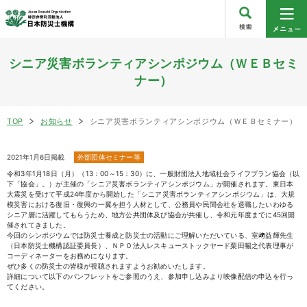
シニア災害ボランティアシンポジウム（ＷＥＢセミ
ナー）
TOP
お知らせ
シニア災害ボランティアシンポジウム（ＷＥＢセミナー）
2021年1月6日掲載
外部団体セミナー等
令和3年1月18日（月）（13：00～15：30）に、一般財団法人地域社会ライフプラン協会（以
下「協会」。）が主催の「シニア災害ボランティアシンポジウム」が開催されます。東日本
大震災を受けて平成24年度から開始した「シニア災害ボランティアシンポジウム」は、大規
模災害における復旧・復興の一翼を担う人材として、公務員や民間会社を退職したいわゆる
シニア層に活躍してもらうため、地方公共団体及び協会が共催し、令和元年度までに45回開
催されてきました。
今回のシンポジウムでは防災士養成と防災士の活動にご理解いただいている、室﨑益輝先生
（日本防災士機構認証委員長）、ＮＰＯ法人レスキューストックヤード栗田暢之代表理事が
コーディネーターをお務めになります。
ぜひ多くの防災士の皆様が視聴されますようお勧めいたします。
詳細について以下のパンフレットをご参照のうえ、参加申し込みより映像配信の申込を行っ
てください。