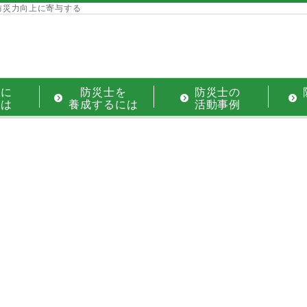
防災力向上に寄与する
士に
防災士を
防災士の
には
養成するには
活動事例