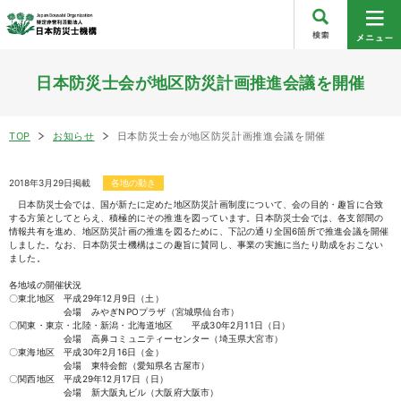
日本防災士会が地区防災計画推進会議を開催
TOP
お知らせ
日本防災士会が地区防災計画推進会議を開催
2018年3月29日掲載
各地の動き
日本防災士会では、国が新たに定めた地区防災計画制度について、会の目的・趣旨に合致
する方策としてとらえ、積極的にその推進を図っています。日本防災士会では、各支部間の
情報共有を進め、地区防災計画の推進を図るために、下記の通り全国6箇所で推進会議を開催
しました。なお、日本防災士機構はこの趣旨に賛同し、事業の実施に当たり助成をおこない
ました。
各地域の開催状況
〇東北地区 平成29年12月9日（土）
会場 みやぎNPOプラザ（宮城県仙台市）
〇関東・東京・北陸・新潟・北海道地区 平成30年2月11日（日）
会場 高鼻コミュニティーセンター（埼玉県大宮市）
〇東海地区 平成30年2月16日（金）
会場 東特会館（愛知県名古屋市）
〇関西地区 平成29年12月17日（日）
会場 新大阪丸ビル（大阪府大阪市）