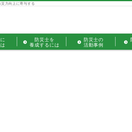
防災力向上に寄与する
士に
防災士を
防災士の
には
養成するには
活動事例