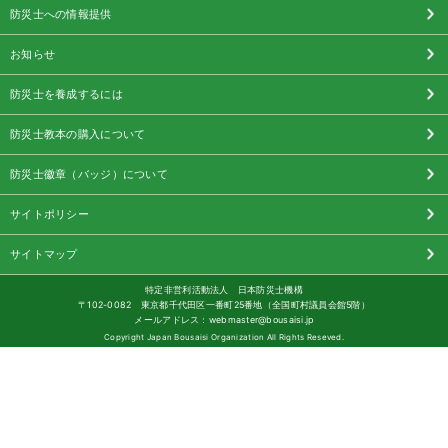
防災士への情報提供
お知らせ
防災士を養成するには
防災士教本の購入について
防災士徽章（バッジ）について
サイトポリシー
サイトマップ
特定非営利活動法人 日本防災士機構
〒102-0082 東京都千代田区一番町25番地（全国町村議員会館5階）
メールアドレス：webmaster@bousaisi.jp
Copyright Japan Bousaisi Organization All Rights Reseved.