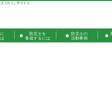
防災力向上に寄与する
士に
防災士を
防災士の
には
養成するには
活動事例