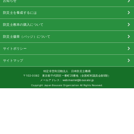
お知らせ
防災士を養成するには
防災士教本の購入について
防災士徽章（バッジ）について
サイトポリシー
サイトマップ
特定非営利活動法人 日本防災士機構
〒102-0082 東京都千代田区一番町25番地（全国町村議員会館5階）
メールアドレス：webmaster@bousaisi.jp
Copyright Japan Bousaisi Organization All Rights Reseved.