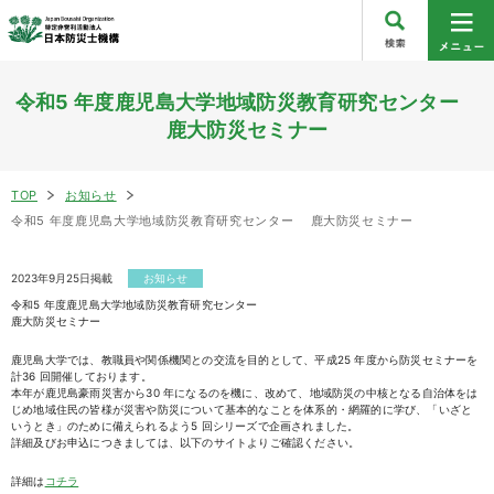
令和5 年度鹿児島大学地域防災教育研究センター
鹿大防災セミナー
TOP
お知らせ
令和5 年度鹿児島大学地域防災教育研究センター 鹿大防災セミナー
2023年9月25日掲載
お知らせ
令和5 年度鹿児島大学地域防災教育研究センター
鹿大防災セミナー
鹿児島大学では、教職員や関係機関との交流を目的として、平成25 年度から防災セミナーを
計36 回開催しております。
本年が鹿児島豪雨災害から30 年になるのを機に、改めて、地域防災の中核となる自治体をは
じめ地域住民の皆様が災害や防災について基本的なことを体系的・網羅的に学び、「いざと
いうとき」のために備えられるよう5 回シリーズで企画されました。
詳細及びお申込につきましては、以下のサイトよりご確認ください。
詳細は
コチラ