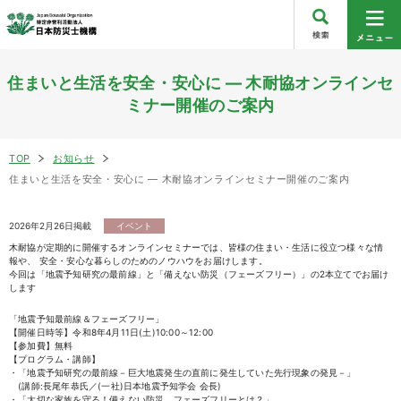
住まいと生活を安全・安心に — 木耐協オンラインセ
ミナー開催のご案内
TOP
お知らせ
住まいと生活を安全・安心に — 木耐協オンラインセミナー開催のご案内
2026年2月26日掲載
イベント
木耐協が定期的に開催するオンラインセミナーでは、皆様の住まい・生活に役立つ様々な情
報や、 安全・安心な暮らしのためのノウハウをお届けします。
今回は「地震予知研究の最前線」と「備えない防災（フェーズフリー）」の2本立てでお届け
します
「地震予知最前線＆フェーズフリー」
【開催日時等】令和8年4月11日(土)10:00～12:00
【参加費】無料
【プログラム・講師】
・「地震予知研究の最前線－巨大地震発生の直前に発生していた先行現象の発見－」
(講師:長尾年恭氏／(一社)日本地震予知学会 会長)
・「大切な家族を守る！備えない防災、フェーズフリーとは？」