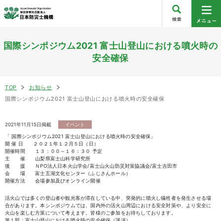
国際シンポジウム2021 富士山登山における噴火時の
安全確保
TOP
お知らせ
国際シンポジウム2021 富士山登山における噴火時の安全確保
2021年11月15日掲載
イベント
「 国際シンポジウム2021 富士山登山における噴火時の安全確保」
開 催 日 ２０２１年１２月５日（日）
開催時間 １３：００～１６：３０ 予定
主 催 山梨県富士山科学研究所
後 援 ＮPO法人日本火山学会/富士山火山防災対策協議会/富士吉田市
会 場 富士五湖文化センター（ふじさんホール）
開催方法 会場参加及びオンライン開催
活火山では多くの登山者や観光客が滞在している中、突発的に噴火し犠牲者を発生させる場
合があります。本シンポジウムでは、国内外の活火山周辺における安全対策や、より安全に
火山を楽しむ方策について考えます。皆様のご参加をお待ちしております。
第１部：富士山登山における噴火時の安全確保（講演）