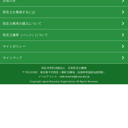
お知らせ
防災士を養成するには
防災士教本の購入について
防災士徽章（バッジ）について
サイトポリシー
サイトマップ
特定非営利活動法人 日本防災士機構
〒102-0082 東京都千代田区一番町25番地（全国町村議員会館5階）
メールアドレス：webmaster@bousaisi.jp
Copyright Japan Bousaisi Organization All Rights Reseved.