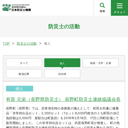
防災士の活動
TOP
防災士の活動
個人
すべて
地域・大学・企業
個人
報道記事
自治体
個人
有賀 元栄（長野県防災士） 辰野町防災士連絡協議会長
辰野町（長野県）では、災害発生時の各家庭の備えとして、町民を対象に備蓄
品「非常持出品セット」2,000セット（1セット9,000円相当のうち町民の自己
負担額は3,000円 差額分は町負担）を2019年2月16日、17日に同町役場にて
販売開始しました。 この非常持出品セットは、武居保男町長が推進し、町の危
機管理係と辰野町防災士連絡協議会がその中身について協議を重ねて決定した