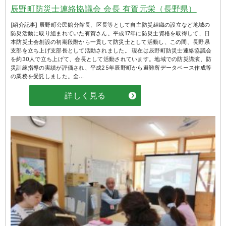
辰野町防災士連絡協議会 会長 有賀元栄（長野県）
[紹介記事] 辰野町公民館分館長、区長等として自主防災組織の設立など地域の
防災活動に取り組まれていた有賀さん。平成17年に防災士資格を取得して、日
本防災士会創設の初期段階から一貫して防災士として活動し、この間、長野県
支部を立ち上げ支部長として活動されました。 現在は辰野町防災士連絡協議会
を約30人で立ち上げて、会長として活動されています。地域での防災講演、防
災訓練指導の実績が評価され、平成25年辰野町から避難所データベース作成等
の業務を受託しました。全...
詳しく見る