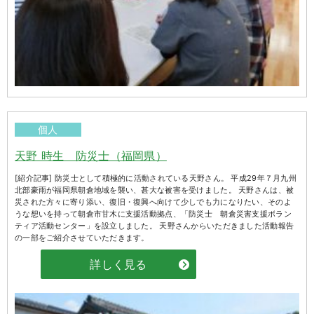
個人
天野 時生 防災士（福岡県）
[紹介記事] 防災士として積極的に活動されている天野さん。 平成29年７月九州
北部豪雨が福岡県朝倉地域を襲い、甚大な被害を受けました。 天野さんは、被
災された方々に寄り添い、復旧・復興へ向けて少しでも力になりたい、そのよ
うな想いを持って朝倉市甘木に支援活動拠点、「防災士 朝倉災害支援ボラン
ティア活動センター」を設立しました。 天野さんからいただきました活動報告
の一部をご紹介させていただきます。
詳しく見る