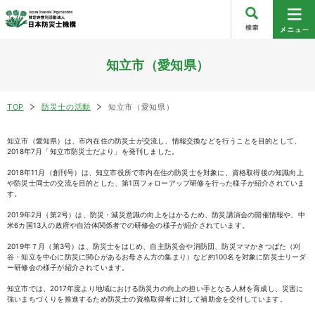
知立市（愛知県）
TOP
防災士の活動
知立市（愛知県）
知立市（愛知県）は、市内在住の防災士が交流し、情報交換などを行うことを目的として、
2018年7月「知立市防災士だより」を発刊しました。
2018年11月（創刊号）は、知立市役所で市内在住の防災士を対象に、資格取得後の知識向上
や防災士同士の交流を目的とした、第1回フォローアップ研修を行った様子が紹介されていま
す。
2019年2月（第2号）は、防災・減災意識の向上をはかるため、防災講演会の開催情報や、中
米6カ国13人の政府や自治体関係者での研修会の様子が紹介されています。
2019年７月（第3号）は、防災士をはじめ、自主防災会や消防団、防災ママかきつばた（刈
谷・知立を中心に防災に関心があるお母さん方の集まり）など約100名を対象に防災士リーダ
ー研修会の様子が紹介されています。
知立市では、2017年度より地域における防災力の向上の担い手となる人材を育成し、災害に
強いまちづくりを推進するため防災士の資格取得者に対して補助金を交付しています。