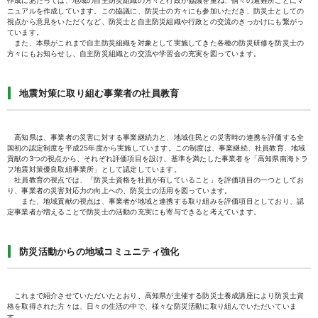
作成にあたっては、地域の自主防災組織の方々と行政が協議を重ね、個々の避難所ごとにマ
ニュアルを作成しています。この協議に、防災士の方々にも参加いただき、防災士としての
視点から意見をいただくなど、防災士と自主防災組織や行政との交流のきっかけにも繋がっ
ています。
また、本県がこれまで自主防災組織を対象として実施してきた各種の防災研修を防災士の
方々にもお知らせし、自主防災組織との交流や学習会の充実を図っています。
地震対策に取り組む事業者の社員教育
高知県は、事業者の災害に対する事業継続力と、地域住民との災害時の連携を評価する全
国初の認定制度を平成25年度から実施しています。この制度は、事業継続、社員教育、地域
貢献の3つの視点から、それぞれ評価項目を設け、基準を満たした事業者を「高知県南海トラ
フ地震対策優良取組事業所」として認定しています。
社員教育の視点では、「防災士資格を社員が有していること」を評価項目の一つとしてお
り、事業者の災害対応力の向上への、防災士の活用を図っています。
また、地域貢献の視点は、事業者が地域と連携する取り組みを評価項目としており、認
定事業者が増えることで防災士の活動の充実にも寄与できると考えています。
防災活動からの地域コミュニティ強化
これまで紹介させていただいたとおり、高知県が主催する防災士養成講座により防災士資
格を取得された方々は、日々の生活の中で、様々な防災活動に取り組んでいただいていま
す。