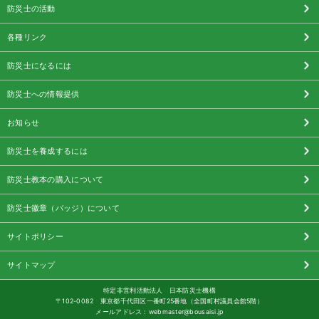
防災士の活動
各種リンク
防災士になるには
防災士への情報提供
お知らせ
防災士を養成するには
防災士教本の購入について
防災士徽章（バッジ）について
サイトポリシー
サイトマップ
特定非営利活動法人 日本防災士機構
〒102-0082 東京都千代田区一番町25番地（全国町村議員会館5階）
メールアドレス：webmaster@bousaisi.jp