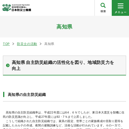
高知県
TOP
防災士の活動
高知県
高知県 自主防災組織の活性化を図り、地域防災力を
向上
高知県の自主防災組織
高知県の自主防災組織率は、平成22年度には64．６％でしたが、東日本大震災を契機に住
民の防災意識が向上し、平成27年度には92・7％まで上昇しました。
こうして組織された自主防災組織では、家具の固定、世帯ごとの家族構成や見取り図等を
記載したカルテの作成、夜間の避難訓練など、活発な活動が行われています。その一方で、