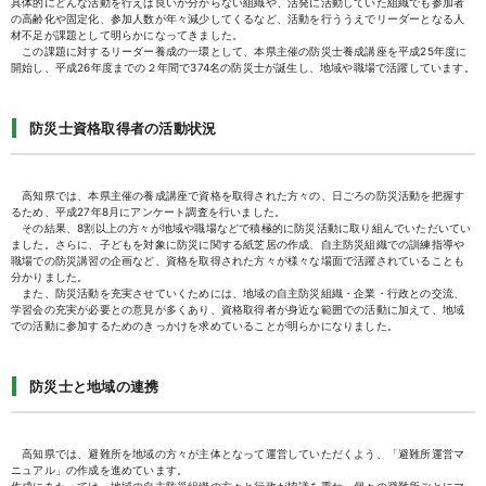
具体的にどんな活動を行えば良いか分からない組織や、活発に活動していた組織でも参加者
の高齢化や固定化、参加人数が年々減少してくるなど、活動を行ううえでリーダーとなる人
材不足が課題として明らかになってきました。
この課題に対するリーダー養成の一環として、本県主催の防災士養成講座を平成25年度に
開始し、平成26年度までの２年間で374名の防災士が誕生し、地域や職場で活躍しています。
防災士資格取得者の活動状況
高知県では、本県主催の養成講座で資格を取得された方々の、日ごろの防災活動を把握す
るため、平成27年8月にアンケート調査を行いました。
その結果、8割以上の方々が地域や職場などで積極的に防災活動に取り組んでいただいてい
ました。さらに、子どもを対象に防災に関する紙芝居の作成、自主防災組織での訓練指導や
職場での防災講習の企画など、資格を取得された方々が様々な場面で活躍されていることも
分かりました。
また、防災活動を充実させていくためには、地域の自主防災組織・企業・行政との交流、
学習会の充実が必要との意見が多くあり、資格取得者が身近な範囲での活動に加えて、地域
での活動に参加するためのきっかけを求めていることが明らかになりました。
防災士と地域の連携
高知県では、避難所を地域の方々が主体となって運営していただくよう、「避難所運営マ
ニュアル」の作成を進めています。