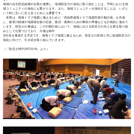
地域の自主防災組織や企業が連携し、地域防災力の強化に取り組むことは、平時における地
域コミュニティの強化にも繋がります。また、地域コミュニティを強化することは、いざと
いう時に互いに支え合うためにも重要です。
本県は、南海トラフ地震に備えるために「高知県南海トラフ地震対策行動計画」を作成
し、被害の軽減や地震発生後の応急、復旧・復興のための事前の準備などを計画的に進めて
います。防災士の養成は、この行動計画において、地域における防災力の向上を図る取り組
みとして位置づけており、今後は毎年
300名を養成する予定です。南海トラフ地震に備えるため、防災士の皆様と共に地域防災力の
強化に向けて、引き続き取り組んでいきます。
（「防災士REPORT2016」より）