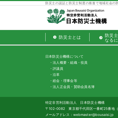
防災士の認証と防災士制度の推進で地域社会の
防災
防災士とは
なる
日本防災士機構について
・法人概要・組織・役員
・評議員
・沿革
・総会・理事会等
・法人正会員・賛助会員名簿
特定非営利活動法人 日本防災士機構
〒102-0082 東京都千代田区一番町25番
メールアドレス：webmaster@bousaisi.jp