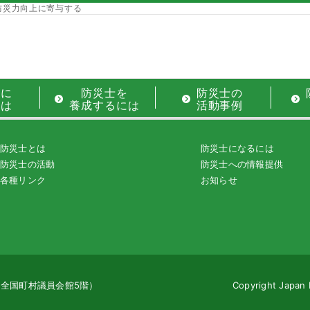
防災力向上に寄与する
士に
防災士を
防災士の
には
養成するには
活動事例
防災士とは
防災士になるには
防災士の活動
防災士への情報提供
各種リンク
お知らせ
地（全国町村議員会館5階）
Copyright Japan 