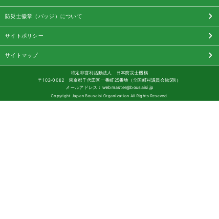
防災士徽章（バッジ）について
サイトポリシー
サイトマップ
特定非営利活動法人 日本防災士機構
〒102-0082 東京都千代田区一番町25番地（全国町村議員会館5階）
メールアドレス：webmaster@bousaisi.jp
Copyright Japan Bousaisi Organization All Rights Reseved.